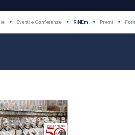
zie
Eventi e Conferenze
RiNEm
Premi
For