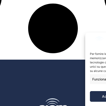
Per fornire 
memorizzare 
tecnologie c
unici su que
su alcune ca
Funziona
A