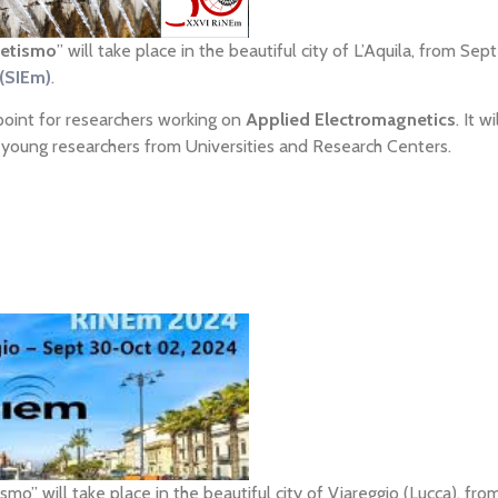
netismo
” will take place in the beautiful city of L’Aquila, from S
 (SIEm)
.
point for researchers working on
Applied Electromagnetics
. It 
young researchers from Universities and Research Centers.
o” will take place in the beautiful city of Viareggio (Lucca), fr