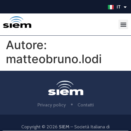
IT
EN
Autore:
matteobruno.lodi
Privacy policy
Contatti
Copyright © 2026
SIEM
– Società Italiana di